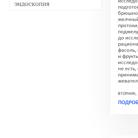
исслед
ЭНДОСКОПИЯ
подгото
брюшной
желчный
протоки,
поджелу
до иссл
рациона
фасоль,
и фрукт
исследо
не есть,
принима
жеватель
ВТОРНИК, 
ПОДРОБ