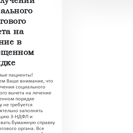
ального
гового
та на
ние в
ощенном
ядке
ые пациенты!
м Ваше внимание, что
учения социального
ого вычета на лечение
енном порядке
у не требуется
ятельно заполнять
цию 3-НДФЛ и
вать бумажную справку
огового органа. Все