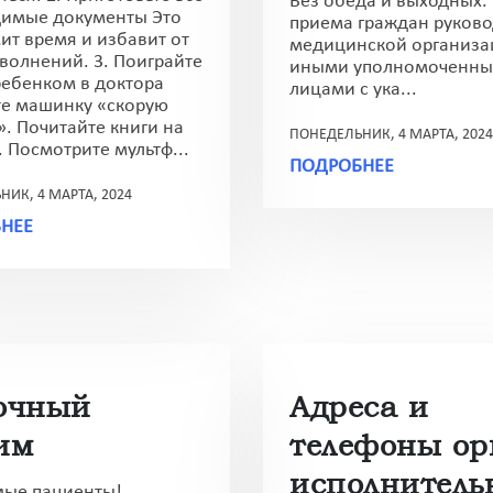
Без обеда и выходных.
имые документы Это
приема граждан руков
ит время и избавит от
медицинской организа
волнений. 3. Поиграйте
иными уполномоченн
ребенком в доктора
лицами с ука...
е машинку «скорую
. Почитайте книги на
ПОНЕДЕЛЬНИК, 4 МАРТА, 2024
. Посмотрите мультф...
ПОДРОБНЕЕ
ИК, 4 МАРТА, 2024
НЕЕ
очный
Адреса и
им
телефоны ор
исполнитель
ые пациенты!