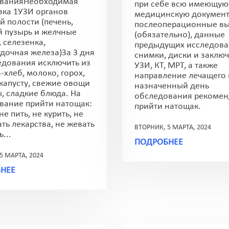
ованияНеобходимая
при себе всю имеющую
вка 1УЗИ органов
медицинскую докумен
 полости (печень,
послеоперационные в
 пузырь и желчные
(обязательно), данные
 селезенка,
предыдущих исследова
дочная железа)За 3 дня
снимки, диски и заклю
едования исключить из
УЗИ, КТ, МРТ, а также
-хлеб, молоко, горох,
направление лечащего 
 капусту, свежие овощи
назначенный день
ы, сладкие блюда. На
обследования рекомен
вание прийти натощак:
прийти натощак.
 не пить, не курить, не
ть лекарства, не жевать
ВТОРНИК, 5 МАРТА, 2024
...
ПОДРОБНЕЕ
5 МАРТА, 2024
НЕЕ