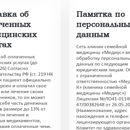
авка об
Памятка по
аченных
персональн
ицинских
данным
гах
Сеть клиник семейной
медицины «Медиус» в
 об оплаченных
обработку персональн
ских услугах (до
данных по следующим
26) Согласно
юридическим лицам: О
тельству РФ (ст. 219 НК
с ограниченной
ли пациент официально
ответственностью «Мед
троен и оплатил свое
К» (клиника семейной
 или лечение своих
медицины «Медиус»)
нников, то он может
Лицензия №ЛО41-0114
 себе часть денежных
47/00382648 от 26.05.20
 в размере до 13% от
(Наименование, адрес
ти лечения и
нахождения и телефон
ых медикаментов,
лицензирующего орган
авив оплаченные чеки.
Комитет по здравоохр