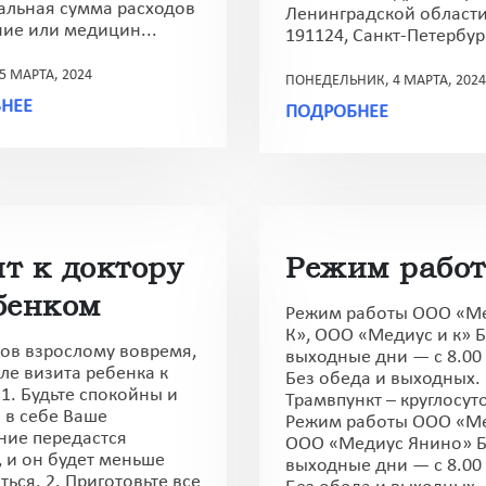
льная сумма расходов
Ленинградской области
ние или медицин...
191124, Санкт-Петербург
5 МАРТА, 2024
ПОНЕДЕЛЬНИК, 4 МАРТА, 2024
НЕЕ
ПОДРОБНЕЕ
т к доктору
Режим рабо
бенком
Режим работы ООО «Ме
К», ООО «Медиус и к» 
тов взрослому вовремя,
выходные дни — с 8.00 
ле визита ребенка к
Без обеда и выходных.
1. Будьте спокойны и
Трамвпункт – круглосут
 в себе Ваше
Режим работы ООО «Ме
ние передастся
ООО «Медиус Янино» Б
, и он будет меньше
выходные дни — с 8.00 
ься. 2. Приготовьте все