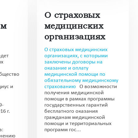
О страховых
ым
медицинских
организациях
О страховых медицинских
едет
организациях, с которыми
ых
заключены договоры на
оказание и оплату
бщество
медицинской помощи по
обязательному медицинскому
иус и
страхованию
О возможности
получения медицинской
помощи в рамках программы
9-
государственных гарантий
16 г.
бесплатного оказания
гражданам медицинской
помощи и территориальных
а:
программ гос...
анению