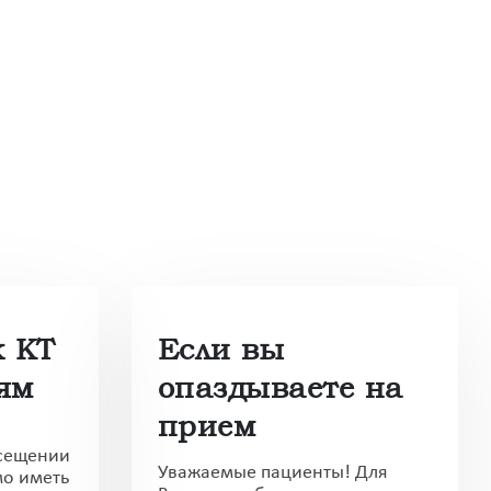
к КТ
Если вы
ям
опаздываете на
прием
сещении
Уважаемые пациенты! Для
мо иметь