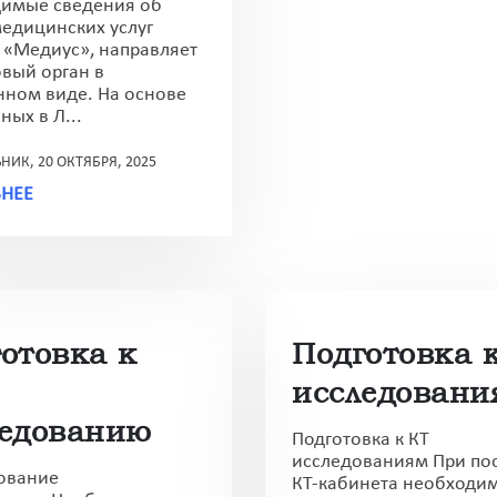
имые сведения об
медицинских услуг
 «Медиус», направляет
овый орган в
нном виде. На основе
ных в Л...
ИК, 20 ОКТЯБРЯ, 2025
НЕЕ
отовка к
Подготовка 
исследовани
ледованию
Подготовка к КТ
исследованиям При по
ование
КТ-кабинета необходи