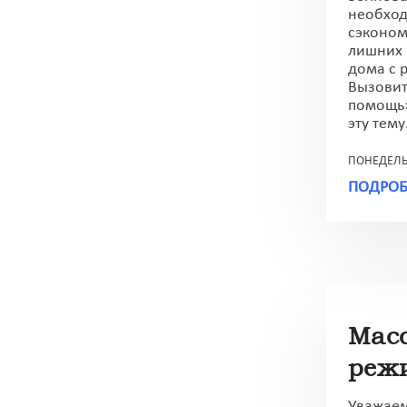
необход
сэконом
лишних 
дома с 
Вызовит
помощь»
эту тему
ПОНЕДЕЛЬН
ПОДРОБ
Мас
реж
Уважаем