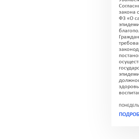
Согласн
закона о
ФЗ «О с
эпидеми
благопо
Граждан
требова
законод
постано
осущес
государ
эпидеми
должнос
здоровь
воспитан
ПОНЕДЕЛЬН
ПОДРОБ