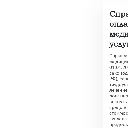
Спр
опл
мед
услу
Справка
медицин
01.01.20
законода
РФ), ес
трудоус
лечение
родстве
вернуть
средств
стоимос
купленн
предост