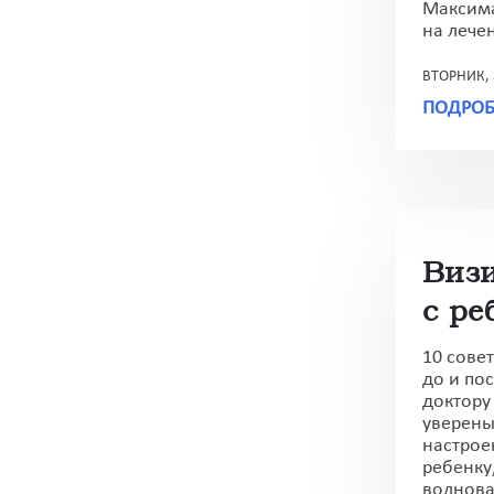
Максима
на лече
ВТОРНИК, 
ПОДРОБ
Визи
с ре
10 сове
до и пос
доктору 
уверены
настрое
ребенку
волноват