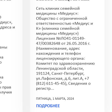
Сеть клиник семейной
медицины «Медиус»:
О
Общество с ограниченной
диус»,
ответственностью «Медиус и
дреса и
К» (клиника семейной
медицины «Медиус»)
Лицензия №ЛО41-01149-
47/00382648 от 26.05.2016 г.
раны
(Наименование, адрес
нахождения и телефон
на
лицензирующего органа:
о
Комитет по здравоохранению
Ленинградской области,
191124, Санкт-Петербург,
на
ул.Лафонская, д.6, лит.А, +7
о
(812) 611-45-45), Сведения о
ы прав
регистр...
олучия
ПЯТНИЦА, 1 МАРТА, 2024
ПОДРОБНЕЕ