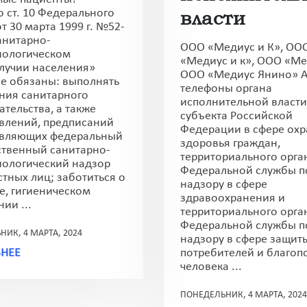
о ст. 10 Федерального
власти
т 30 марта 1999 г. №52-
анитарно-
ООО «Медиус и К», ОО
ологическом
«Медиус и к», ООО «Ме
лучии населения»
ООО «Медиус Янино» А
е обязаны: выполнять
телефоны органа
ния санитарного
исполнительной власти
ательства, а также
субъекта Российской
влений, предписаний
Федерации в сфере ох
твляющих федеральный
здоровья граждан,
ственный санитарно-
территориального орга
ологический надзор
Федеральной службы п
тных лиц; заботиться о
надзору в сфере
е, гигиеническом
здравоохранения и
ии ...
территориального орга
Федеральной службы п
ИК, 4 МАРТА, 2024
надзору в сфере защит
НЕЕ
потребителей и благоп
человека ...
ПОНЕДЕЛЬНИК, 4 МАРТА, 2024