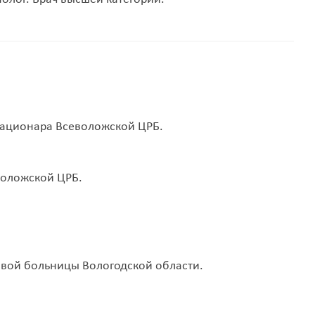
тационара Всеволожской ЦРБ.
воложской ЦРБ.
овой больницы Вологодской области.