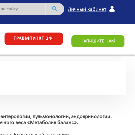
Личный кабинет
ТРАВМПУНКТ 24ч
НАПИШИТЕ НАМ
оэнтерологии, пульмонологии, эндокринологии.
чного веса «Метаболик баланс».
нолог. Врач высшей категории.