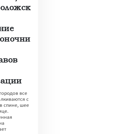
воложск
ние
воночни
авов
рации
городов все
алкиваются с
в спине, шее
ице.
енная
на
ает