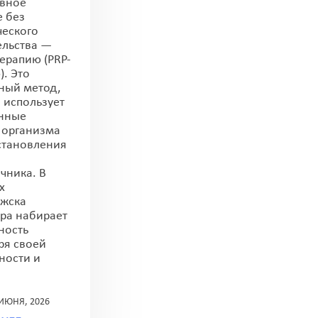
вное
 без
ческого
льства —
ерапию (PRP-
). Это
ный метод,
 использует
нные
 организма
становления
чника. В
х
жска
ра набирает
ность
ря своей
ности и
 ИЮНЯ, 2026