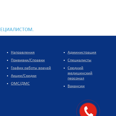
ПЕЦИАЛИСТОМ.
Направления
Администрация
Прививки/Справки
Специалисты
График работы врачей
Средний
медицинский
Акции/Скидки
персонал
ОМС/ДМС
Вакансии
Заказать
звонок