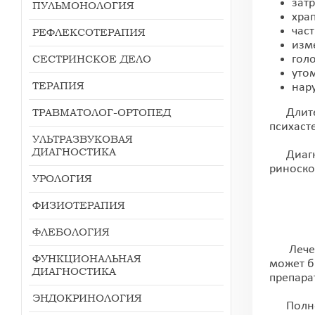
зат
ПУЛЬМОНОЛОГИЯ
храп
час
РЕФЛЕКСОТЕРАПИЯ
изм
СЕСТРИНСКОЕ ДЕЛО
гол
уто
ТЕРАПИЯ
нар
ТРАВМАТОЛОГ-ОРТОПЕД
Длитель
психаст
УЛЬТРАЗВУКОВАЯ
ДИАГНОСТИКА
Диагноз
риноско
УРОЛОГИЯ
ФИЗИОТЕРАПИЯ
ФЛЕБОЛОГИЯ
Лечение
ФУНКЦИОНАЛЬНАЯ
может б
ДИАГНОСТИКА
препара
ЭНДОКРИНОЛОГИЯ
Полное 