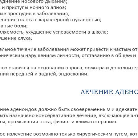
руднение носового дыхания;
 и приступы ночного апноэ;
тые простудные заболевания;
енение голоса с характерной гнусавостью;
овные боли;
мляемость, ухудшение успеваемости в школе;
ушение слуха.
ное течение заболевания может привести к частым оти
еническим нарушениям личности, отставанию в общем и 
 ставится на основании опроса, осмотра и дополнител
пии передней и задней, эндоскопии.
ЛЕЧЕНИЕ АДЕН
 аденоидов должно быть своевременным и адекватным
ыть назначено консервативное лечение, включающее ан
ты, промывания носа, физио- и климатотерапию.
излечение возможно только хирургическим путем, кото