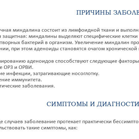
ПРИЧИНЫ ЗАБОЛ
ая миндалина состоит из лимфоидной ткани и выполняе
я защитная: миндалины выделяют специфические клетки
творных бактерий в организм. Увеличение миндалин про
нии, при этом аденоиды становятся очагом хронической
ованию аденоидов способствуют следующие факторы
ые ОРЗ и ОРВИ.
кие инфекции, затрагивающие носоглотку.
ение иммунитета.
ргические заболевания.
СИМПТОМЫ И ДИАГНОСТИ
случаев заболевание протекает практически бессимпто
льствовать такие симптомы, как: