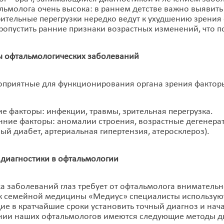
льмолога очень высока: в раннем детстве важно выявит
рительные перегрузки нередко ведут к ухудшению зрения
ропустить ранние признаки возрастных изменений, что по
фтальмологических заболеваний
оприятные для функционирования органа зрения факторы
е факторы: инфекции, травмы, зрительная перегрузка.
нние факторы: аномалии строения, возрастные дегенера
ый диабет, артериальная гипертензия, атеросклероз).
агностики в офтальмологии
а заболеваний глаз требует от офтальмолога внимательн
к семейной медицины «Медиус» специалисты используют
е в кратчайшие сроки установить точный диагноз и нача
нии наших офтальмологов имеются следующие методы ди