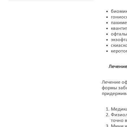
биомик
гониос
пахиме
кванти
офталь
экзофт
скиаск
керото
Лечение б
Лечение оф
формы забо
придержива
Медика
Физиол
точно 
Мини и