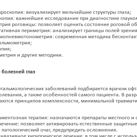
роскопия: визуализирует мельчайшие структуры глаза;
копия: важнейшее исследование при диагностике глауко
трия роговицы: позволяет оценить состояние роговой об
тативная периметрия: анализирует границы полей зрения
мопневмотонометрия: современная методика бесконтакт
альмометрия;
опия;
метрия и другие методики.
олезней глаз
тальмологических заболеваний подбирается врачом офт
левания, а также особенностей самого пациента. В раз
ются принципов комплексности, минимальной травмати
ментозная терапия: назначаются препараты местного и
ечение: позволяет активировать естественные защитные
в патологический очаг, предупредить осложнения.
нвазивное хирургическое лечение, в том числе с исполь