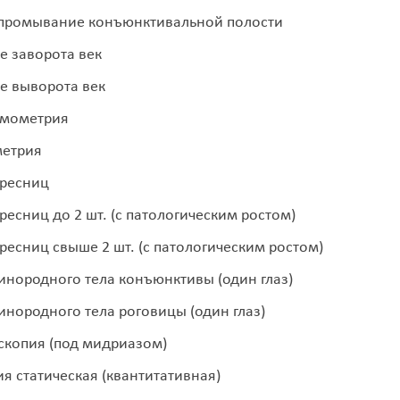
 промывание конъюнктивальной полости
е заворота век
е выворота век
ьмометрия
метрия
 ресниц
ресниц до 2 шт. (с патологическим ростом)
ресниц свыше 2 шт. (с патологическим ростом)
инородного тела конъюнктивы (один глаз)
инородного тела роговицы (один глаз)
копия (под мидриазом)
я статическая (квантитативная)