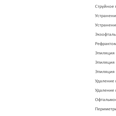
Струйное
Устранени
Устранени
Экзофтал
Рефракто
Эпиляция
Эпиляция 
Эпиляция 
Удаление 
Удаление 
Офтальмос
Периметри