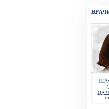
ВРАЧ
ША
ВА
О