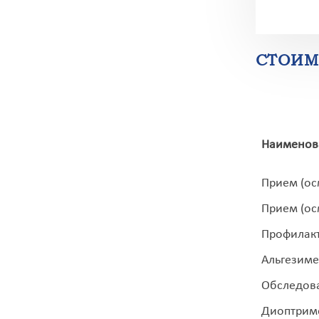
СТОИМ
Наименова
Прием (ос
Прием (ос
Профилакт
Альгезиме
Обследова
Диоптрим