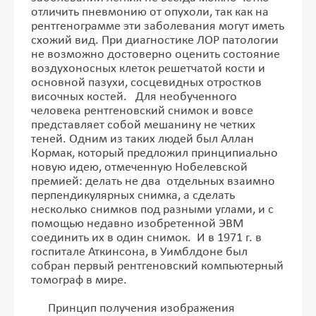
отличить пневмонию от опухоли, так как на
рентгенограмме эти заболевания могут иметь
схожий вид. При диагностике ЛОР патологии
не возможно достоверно оценить состояние
воздухоносных клеток решетчатой кости и
основной пазухи, сосцевидных отростков
височных костей. Для необученного
человека рентгеновский снимок и вовсе
представляет собой мешанину не четких
теней. Одним из таких людей был Аллан
Кормак, который предложил принципиально
новую идею, отмеченную Нобелевской
премией: делать не два отдельных взаимно
перпендикулярных снимка, а сделать
несколько снимков под разными углами, и с
помощью недавно изобретенной ЭВМ
соединить их в один снимок. И в 1971 г. в
госпитале Аткинсона, в Уимблдоне был
собран первый рентгеновский компьютерный
томограф в мире.
Принцип получения изображения