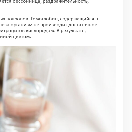
яется бессонница, раздражительность,
х покровов. Гемоглобин, содержащийся в
елеза организм не производит достаточное
итроцитов кислородом. В результате,
енной цветом.