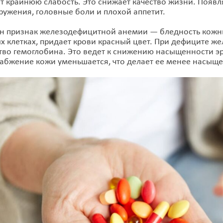
ет крайнюю слабость. Это снижает качество жизни. Появл
ружения, головные боли и плохой аппетит.
н признак железодефицитной анемии — бледность кожны
х клетках, придает крови красный цвет. При дефиците ж
тво гемоглобина. Это ведет к снижению насыщенности эр
абжение кожи уменьшается, что делает ее менее насыщ