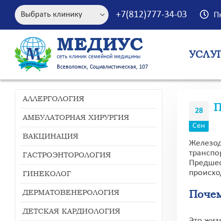
+7(812)777-34-03
П
МЕДИУС
УСЛУ
сеть клиник семейной медицины
Всеволожск, Социалистическая, 107
АЛЛЕРГОЛОГИЯ
П
28
АМБУЛАТОРНАЯ ХИРУРГИЯ
Сен
ВАКЦИНАЦИЯ
Железод
транспо
ГАСТРОЭНТОРОЛОГИЯ
Предшес
происхо
ГИНЕКОЛОГ
ДЕРМАТОВЕНЕРОЛОГИЯ
Почем
ДЕТСКАЯ КАРДИОЛОГИЯ
Это жиз