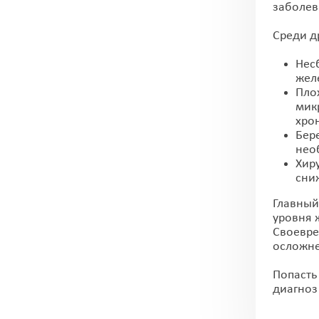
заболев
Среди д
Нес
жел
Пло
мик
хро
Бер
нео
Хир
сни
Главный
уровня 
Своевр
осложн
Попасть
диагноз