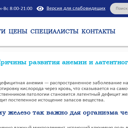
Версия для слабовидящих
н-Вс 8:00-21:00
ГИ
ЦЕНЫ
СПЕЦИАЛИСТЫ
КОНТАКТЫ
ричины развития анемии и латентног
ефицитная анемия — распространенное заболевание на 
ртировку кислорода через кровь, что сказывается на само
твенником патологии становится латентный дефицит жел
дит постепенное истощение запасов вещества.
у железо так важно для организма че
ненно важный микроэлемент, играющий ключевую роль в