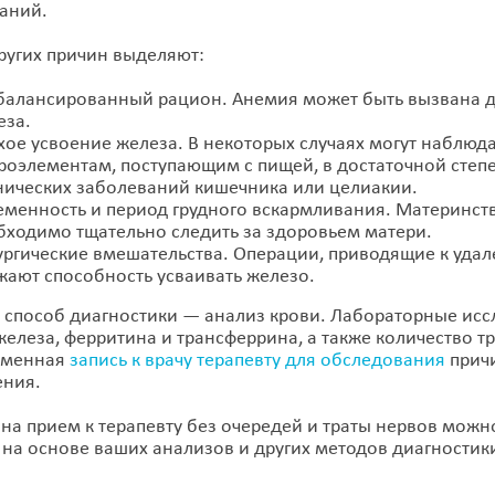
аний.
ругих причин выделяют:
балансированный рацион. Анемия может быть вызвана ди
еза.
хое усвоение железа. В некоторых случаях могут наблюд
роэлементам, поступающим с пищей, в достаточной степе
нических заболеваний кишечника или целиакии.
еменность и период грудного вскармливания. Материнств
бходимо тщательно следить за здоровьем матери.
ургические вмешательства. Операции, приводящие к уда
жают способность усваивать железо.
 способ диагностики — анализ крови. Лабораторные исс
железа, ферритина и трансферрина, а также количество 
еменная
запись к врачу терапевту для обследования
причи
ения.
 на прием к терапевту без очередей и траты нервов можн
 на основе ваших анализов и других методов диагности