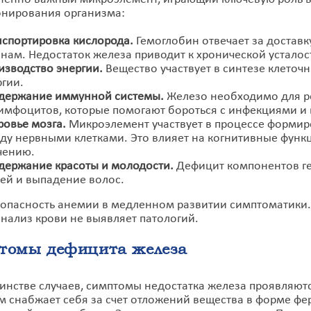
нирования организма:
нспортировка кислорода.
Гемоглобин отвечает за доставк
анам. Недостаток железа приводит к хронической устало
изводство энергии.
Вещество участвует в синтезе клето
гии.
держание иммунной системы.
Железо необходимо для ро
имфоцитов, которые помогают бороться с инфекциями и 
ровье мозга.
Микроэлемент участвует в процессе формир
ду нервными клетками. Это влияет на когнитивные функц
чению.
держание красоты и молодости.
Дефицит компонентов ге
тей и выпадение волос.
 опасность анемии в медленном развитии симптоматики.
нализ крови не выявляет патологий.
томы дефицита железа
инстве случаев, симптомы недостатка железа проявляютс
м снабжает себя за счет отложений вещества в форме фе