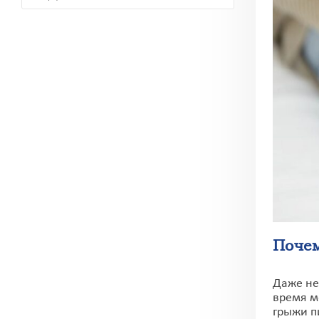
Поче
Даже не
время м
грыжи п