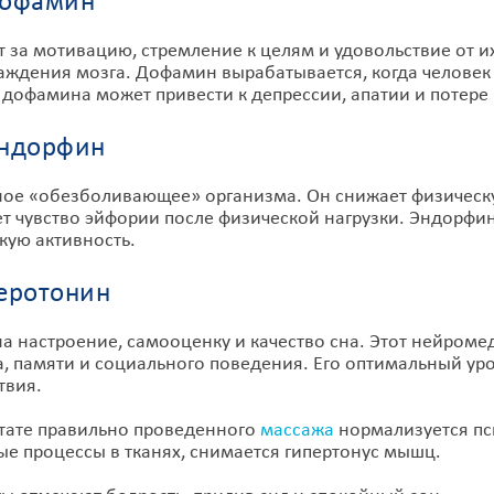
офамин
т за мотивацию, стремление к целям и удовольствие от 
аждения мозга. Дофамин вырабатывается, когда человек
 дофамина может привести к депрессии, апатии и потере 
ндорфин
ое «обезболивающее» организма. Он снижает физическу
т чувство эйфории после физической нагрузки. Эндорфин
кую активность.
еротонин
на настроение, самооценку и качество сна. Этот нейроме
а, памяти и социального поведения. Его оптимальный уро
твия.
ьтате правильно проведенного
массажа
нормализуется пс
е процессы в тканях, снимается гипертонус мышц.