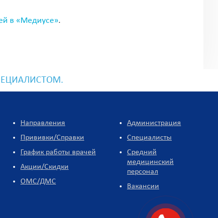
ей в «Медиусе»
.
ПЕЦИАЛИСТОМ.
Направления
Администрация
Прививки/Справки
Специалисты
График работы врачей
Средний
медицинский
Акции/Скидки
персонал
ОМС/ДМС
Вакансии