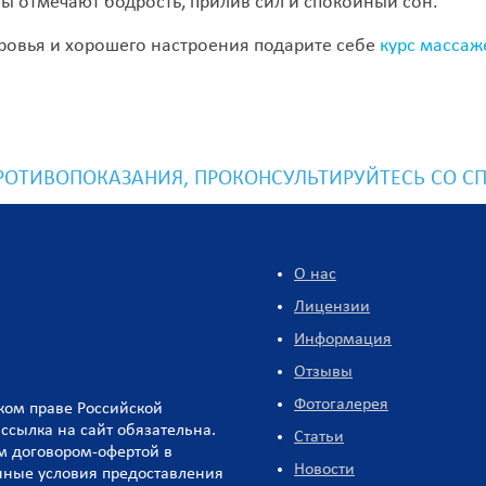
ы отмечают бодрость, прилив сил и спокойный сон.
ровья и хорошего настроения подарите себе
курс массаж
ОТИВОПОКАЗАНИЯ, ПРОКОНСУЛЬТИРУЙТЕСЬ СО С
О нас
Лицензии
Информация
Отзывы
Фотогалерея
ском праве Российской
ссылка на сайт обязательна.
Статьи
м договором-офертой в
Новости
венные условия предоставления