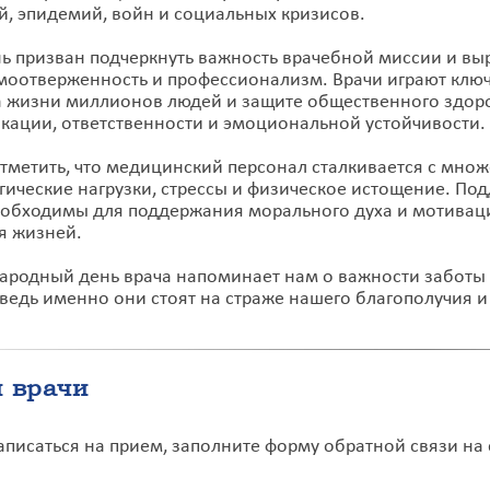
й, эпидемий, войн и социальных кризисов.
нь призван подчеркнуть важность врачебной миссии и в
амоотверженность и профессионализм. Врачи играют клю
а жизни миллионов людей и защите общественного здоро
кации, ответственности и эмоциональной устойчивости.
тметить, что медицинский персонал сталкивается с мно
гические нагрузки, стрессы и физическое истощение. По
еобходимы для поддержания морального духа и мотивац
я жизней.
родный день врача напоминает нам о важности заботы 
 ведь именно они стоят на страже нашего благополучия и
 врачи
аписаться на прием, заполните форму обратной связи на 