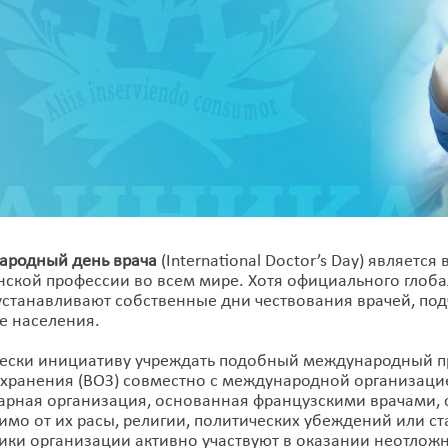
родный день врача
(International Doctor’s Day) являет
ской профессии во всем мире. Хотя официального глобал
устанавливают собственные дни чествования врачей, подч
е населения.
ески инициативу учреждать подобный международный п
хранения (ВОЗ) совместно с международной организацие
арная организация, основанная французскими врачами,
имо от их расы, религии, политических убеждений или ст
ики организации активно участвуют в оказании неотло